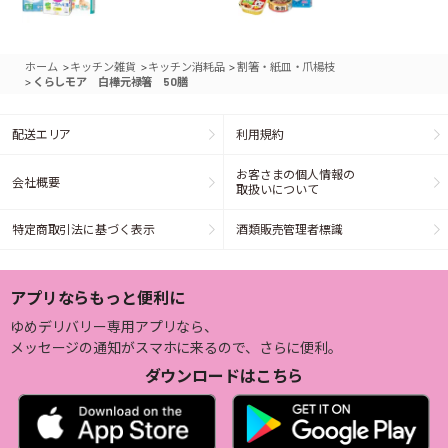
>
>
>
ホーム
キッチン雑貨
キッチン消耗品
割箸・紙皿・爪楊枝
>
くらしモア 白樺元禄箸 50膳
配送エリア
利用規約
お客さまの個人情報の
会社概要
取扱いについて
特定商取引法に基づく表示
酒類販売管理者標識
アプリならもっと便利に
ゆめデリバリー専用アプリなら、
メッセージの通知がスマホに来るので、さらに便利。
ダウンロードはこちら