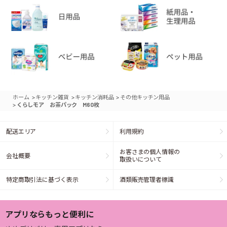
>
>
>
ホーム
キッチン雑貨
キッチン消耗品
その他キッチン用品
>
くらしモア お茶パック M60枚
配送エリア
利用規約
お客さまの個人情報の
会社概要
取扱いについて
特定商取引法に基づく表示
酒類販売管理者標識
アプリならもっと便利に