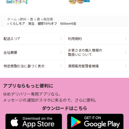
>
>
>
ホーム
飲料・酒
酒
発泡酒
>
くらしモア 爽生 糖質70％オフ 500ml×6缶
配送エリア
利用規約
お客さまの個人情報の
会社概要
取扱いについて
特定商取引法に基づく表示
酒類販売管理者標識
アプリならもっと便利に
ゆめデリバリー専用アプリなら、
メッセージの通知がスマホに来るので、さらに便利。
ダウンロードはこちら