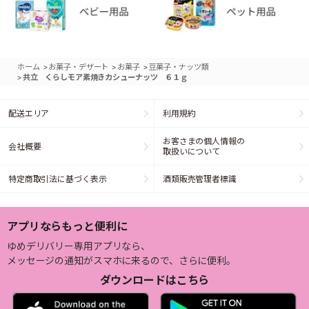
>
>
>
ホーム
お菓子・デザート
お菓子
豆菓子・ナッツ類
>
共立 くらしモア素焼きカシューナッツ ６１ｇ
配送エリア
利用規約
お客さまの個人情報の
会社概要
取扱いについて
特定商取引法に基づく表示
酒類販売管理者標識
アプリならもっと便利に
ゆめデリバリー専用アプリなら、
メッセージの通知がスマホに来るので、さらに便利。
ダウンロードはこちら