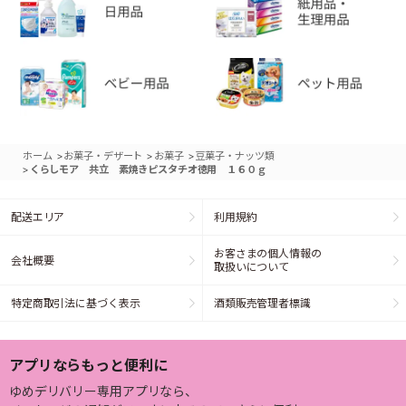
>
>
>
ホーム
お菓子・デザート
お菓子
豆菓子・ナッツ類
>
くらしモア 共立 素焼きピスタチオ徳用 １６０ｇ
配送エリア
利用規約
お客さまの個人情報の
会社概要
取扱いについて
特定商取引法に基づく表示
酒類販売管理者標識
アプリならもっと便利に
ゆめデリバリー専用アプリなら、