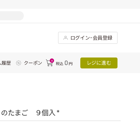
ログイン･会員登録
0
0
レジに進む
入履歴
クーポン
税込
円
のたまご ９個入 *