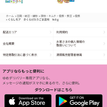
>
>
>
ホーム
豆腐・納豆・練物
漬物・キムチ・佃煮・煮豆
佃煮
>
くらしモア きくらげ入りごま昆布 140ｇ
配送エリア
利用規約
お客さまの個人情報の
会社概要
取扱いについて
特定商取引法に基づく表示
酒類販売管理者標識
アプリならもっと便利に
ゆめデリバリー専用アプリなら、
メッセージの通知がスマホに来るので、さらに便利。
ダウンロードはこちら