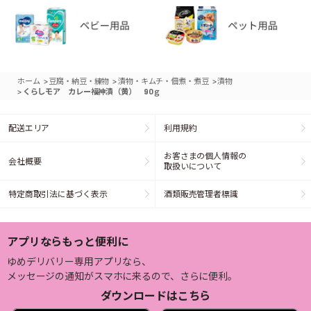
>
>
>
ホーム
豆腐・納豆・練物
漬物・キムチ・佃煮・煮豆
漬物
>
くらしモア カレー福神漬（黄） 90ｇ
配送エリア
利用規約
お客さまの個人情報の
会社概要
取扱いについて
特定商取引法に基づく表示
酒類販売管理者標識
アプリならもっと便利に
ゆめデリバリー専用アプリなら、
メッセージの通知がスマホに来るので、さらに便利。
ダウンロードはこちら