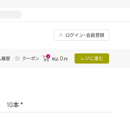
ログイン･会員登録
0
0
レジに進む
入履歴
クーポン
税込
円
10本 *