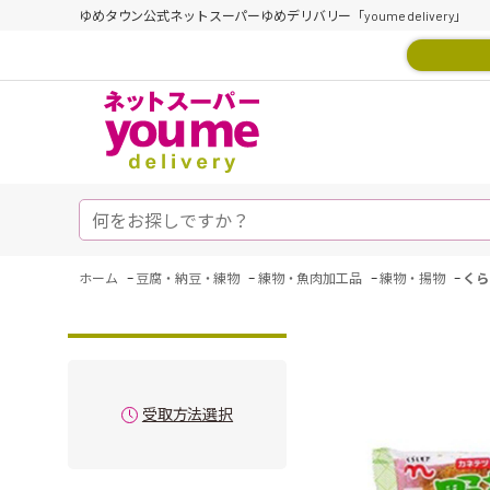
ゆめタウン公式ネットスーパーゆめデリバリー「youme delivery」
-
-
-
-
ホーム
豆腐・納豆・練物
練物・魚肉加工品
練物・揚物
くら
受取方法選択