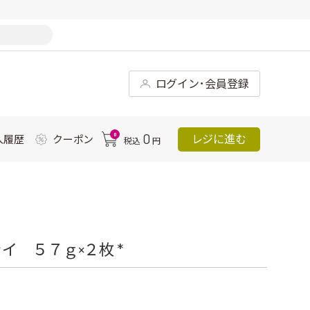
ログイン･会員登録
0
0
レジに進む
入履歴
クーポン
税込
円
 ５７ｇ×２枚 *