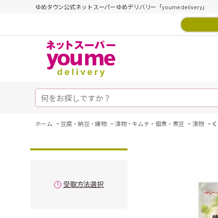
ゆめタウン公式ネットスーパーゆめデリバリー「youme delivery」
-
-
-
-
ホーム
豆腐・納豆・練物
漬物・キムチ・佃煮・煮豆
漬物
く
受取方法選択