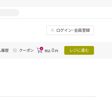
ログイン･会員登録
0
0
レジに進む
入履歴
クーポン
税込
円