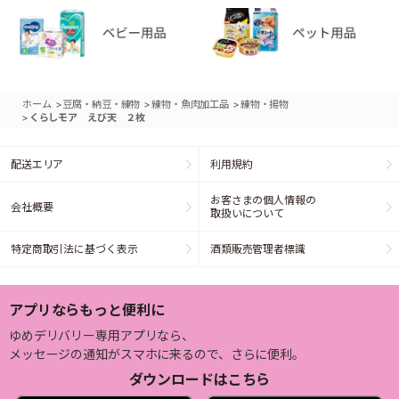
>
>
>
ホーム
豆腐・納豆・練物
練物・魚肉加工品
練物・揚物
>
くらしモア えび天 ２枚
配送エリア
利用規約
お客さまの個人情報の
会社概要
取扱いについて
特定商取引法に基づく表示
酒類販売管理者標識
アプリならもっと便利に
ゆめデリバリー専用アプリなら、
メッセージの通知がスマホに来るので、さらに便利。
ダウンロードはこちら