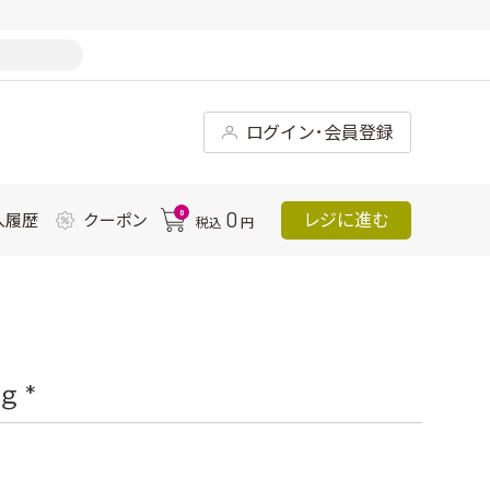
ログイン･会員登録
0
0
レジに進む
入履歴
クーポン
税込
円
 *