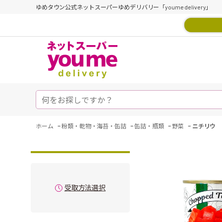
ゆめタウン公式ネットスーパーゆめデリバリー「youme delivery」
-
-
-
-
ホーム
粉類・乾物・海苔・缶詰
缶詰・瓶類
野菜
ニチリウ 
受取方法選択