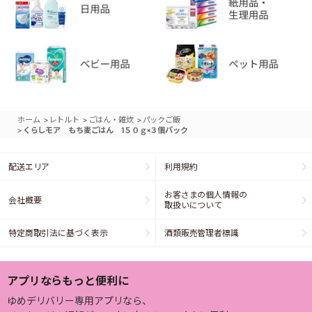
>
>
>
ホーム
レトルト
ごはん・雑炊
パックご飯
>
くらしモア もち麦ごはん 1５０ｇ×３個パック
配送エリア
利用規約
お客さまの個人情報の
会社概要
取扱いについて
特定商取引法に基づく表示
酒類販売管理者標識
アプリならもっと便利に
ゆめデリバリー専用アプリなら、