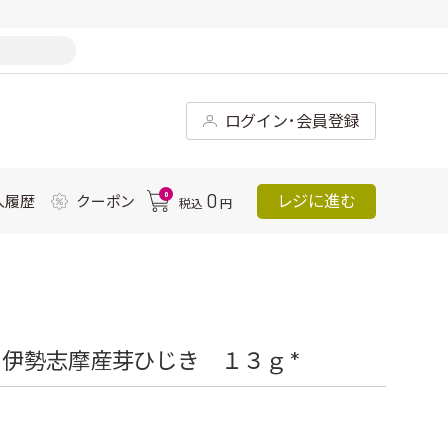
ログイン･会員登録
0
0
レジに進む
入履歴
クーポン
税込
円
伊勢志摩産芽ひじき １３ｇ *