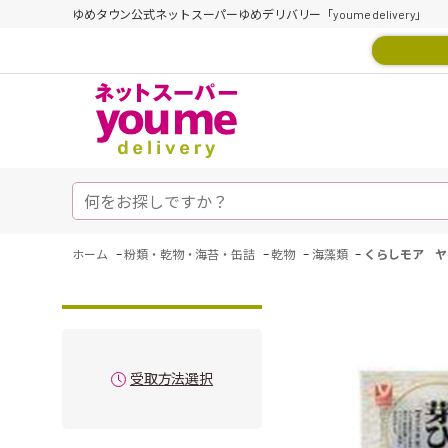
ゆめタウン公式ネットスーパーゆめデリバリー「youme delivery」
-
-
-
-
ホーム
粉類・乾物・海苔・缶詰
乾物
海藻類
くらしモア ヤ
受取方法選択