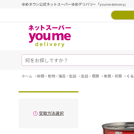
ゆめタウン公式ネットスーパーゆめデリバリー「youme delivery」
-
-
-
-
ホーム
粉類・乾物・海苔・缶詰
缶詰・瓶類
魚類・貝類
くら
受取方法選択