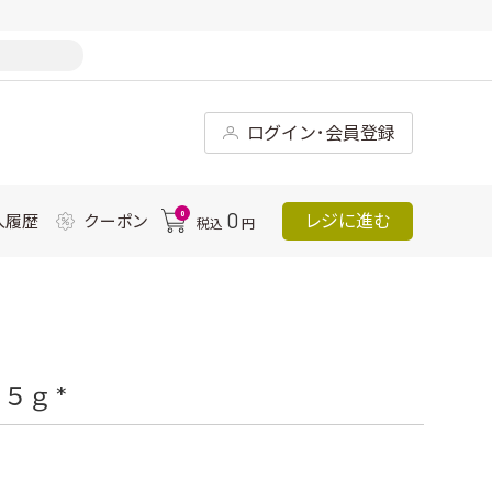
ログイン･会員登録
0
0
レジに進む
入履歴
クーポン
税込
円
５ｇ *