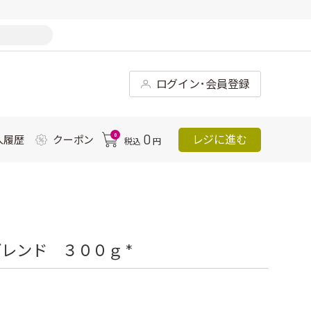
ログイン･会員登録
0
0
レジに進む
入履歴
クーポン
税込
円
レンド ３００ｇ *