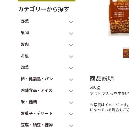
カテゴリーから探す
野菜
果物
お肉
お魚
惣菜
商品説明
卵・乳製品・パン
300ｇ
冷凍食品・アイス
アラビアカ豆を主配
米・麺類
※写真はイメージです
になっている場合もご
お菓子・デザート
豆腐・納豆・練物