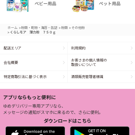
>
>
>
ホーム
粉類・乾物・海苔・缶詰
粉類
その他粉
>
くらしモア 薄力粉 ７５０ｇ
配送エリア
利用規約
お客さまの個人情報の
会社概要
取扱いについて
特定商取引法に基づく表示
酒類販売管理者標識
アプリならもっと便利に
ゆめデリバリー専用アプリなら、
メッセージの通知がスマホに来るので、さらに便利。
ダウンロードはこちら