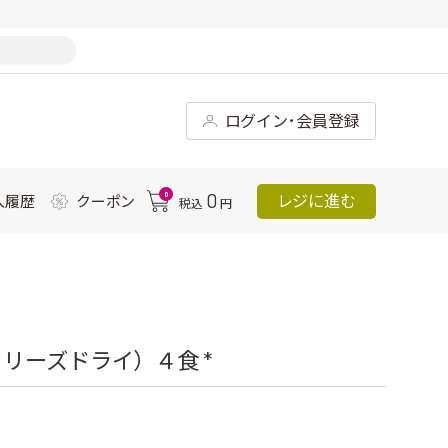
ログイン･会員登録
0
0
レジに進む
入履歴
クーポン
税込
円
リーズドライ）４食 *