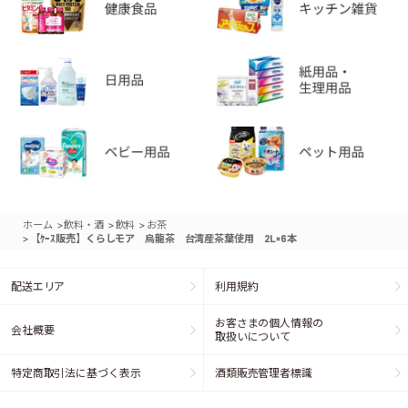
>
>
>
ホーム
飲料・酒
飲料
お茶
>
【ｹｰｽ販売】くらしモア 烏龍茶 台湾産茶葉使用 2L×6本
配送エリア
利用規約
お客さまの個人情報の
会社概要
取扱いについて
特定商取引法に基づく表示
酒類販売管理者標識