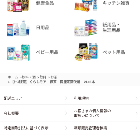
>
>
>
ホーム
飲料・酒
飲料
お茶
>
【ｹｰｽ販売】くらしモア 緑茶 国産茶葉使用 2L×6本
配送エリア
利用規約
お客さまの個人情報の
会社概要
取扱いについて
特定商取引法に基づく表示
酒類販売管理者標識