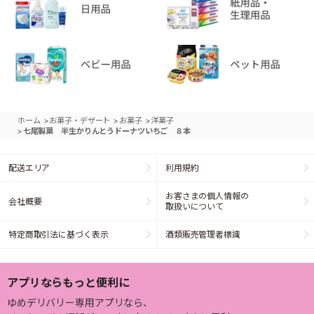
>
>
>
ホーム
お菓子・デザート
お菓子
洋菓子
>
七尾製菓 半生かりんとうドーナツいちご ８本
配送エリア
利用規約
お客さまの個人情報の
会社概要
取扱いについて
特定商取引法に基づく表示
酒類販売管理者標識
アプリならもっと便利に
ゆめデリバリー専用アプリなら、