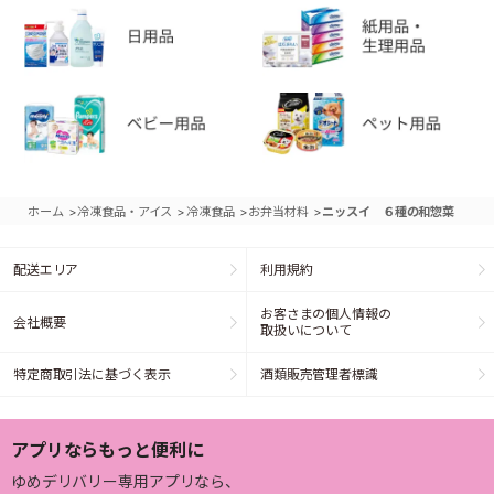
>
>
>
>
ホーム
冷凍食品・アイス
冷凍食品
お弁当材料
ニッスイ ６種の和惣菜
配送エリア
利用規約
お客さまの個人情報の
会社概要
取扱いについて
特定商取引法に基づく表示
酒類販売管理者標識
アプリならもっと便利に
ゆめデリバリー専用アプリなら、