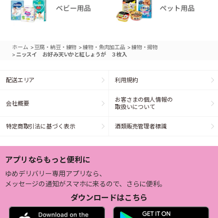
>
>
>
ホーム
豆腐・納豆・練物
練物・魚肉加工品
練物・揚物
>
ニッスイ お好み天いかと紅しょうが ３枚入
配送エリア
利用規約
お客さまの個人情報の
会社概要
取扱いについて
特定商取引法に基づく表示
酒類販売管理者標識
アプリならもっと便利に
ゆめデリバリー専用アプリなら、
メッセージの通知がスマホに来るので、さらに便利。
ダウンロードはこちら