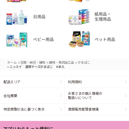
>
>
>
ホーム
豆腐・納豆・練物
練物・魚肉加工品
かまぼこ
>
ニッスイ 濃厚チーズかまぼこ 6本入
配送エリア
利用規約
お客さまの個人情報の
会社概要
取扱いについて
特定商取引法に基づく表示
酒類販売管理者標識
アプリならもっと便利に