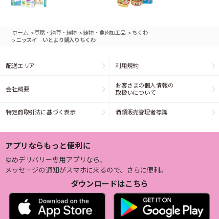
>
>
>
ホーム
豆腐・納豆・練物
練物・魚肉加工品
ちくわ
>
ニッスイ いとより鯛入りちくわ
配送エリア
利用規約
お客さまの個人情報の
会社概要
取扱いについて
特定商取引法に基づく表示
酒類販売管理者標識
アプリならもっと便利に
ゆめデリバリー専用アプリなら、
メッセージの通知がスマホに来るので、さらに便利。
ダウンロードはこちら