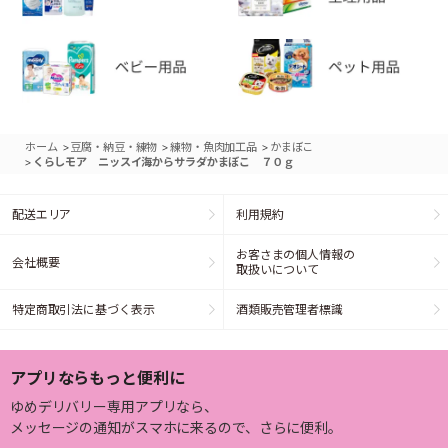
>
>
>
ホーム
豆腐・納豆・練物
練物・魚肉加工品
かまぼこ
>
くらしモア ニッスイ海からサラダかまぼこ ７０ｇ
配送エリア
利用規約
お客さまの個人情報の
会社概要
取扱いについて
特定商取引法に基づく表示
酒類販売管理者標識
アプリならもっと便利に
ゆめデリバリー専用アプリなら、
メッセージの通知がスマホに来るので、さらに便利。