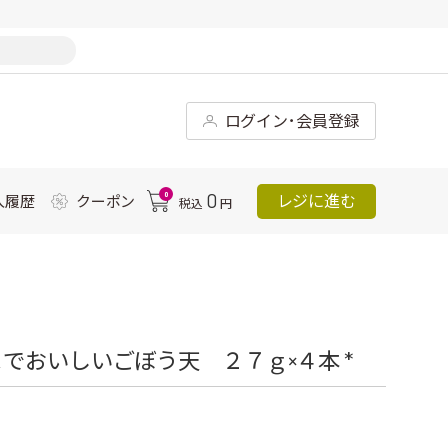
ログイン･会員登録
0
0
レジに進む
入履歴
クーポン
税込
円
でおいしいごぼう天 ２７ｇ×４本 *