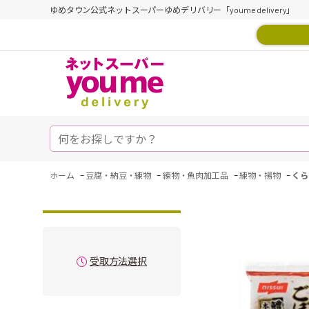
ゆめタウン公式ネットスーパーゆめデリバリー「youme delivery」
-
-
-
-
ホーム
豆腐・納豆・練物
練物・魚肉加工品
練物・揚物
くら
受取方法選択