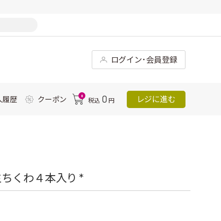
ログイン･会員登録
0
0
レジに進む
入履歴
クーポン
税込
円
ちくわ４本入り *