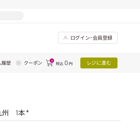
ログイン･会員登録
0
0
レジに進む
入履歴
クーポン
税込
円
州 1本 *