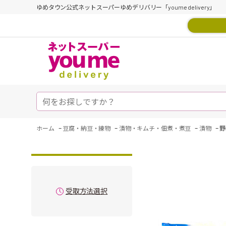
ゆめタウン公式ネットスーパーゆめデリバリー「youme delivery」
-
-
-
-
ホーム
豆腐・納豆・練物
漬物・キムチ・佃煮・煮豆
漬物
野
受取方法選択