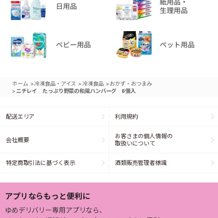
>
>
>
ホーム
冷凍食品・アイス
冷凍食品
おかず・おつまみ
>
ニチレイ たっぷり野菜の和風ハンバーグ 6個入
配送エリア
利用規約
お客さまの個人情報の
会社概要
取扱いについて
特定商取引法に基づく表示
酒類販売管理者標識
アプリならもっと便利に
ゆめデリバリー専用アプリなら、