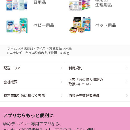
>
>
>
ホーム
冷凍食品・アイス
冷凍食品
米飯
>
ニチレイ たっぷり卵のえび炒飯 420ｇ
配送エリア
利用規約
お客さまの個人情報の
会社概要
取扱いについて
特定商取引法に基づく表示
酒類販売管理者標識
アプリならもっと便利に
ゆめデリバリー専用アプリなら、
メッセージの通知がスマホに来るので、さらに便利。