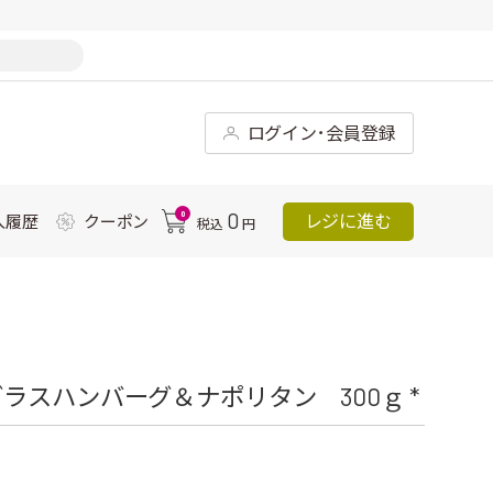
ログイン･会員登録
0
0
レジに進む
入履歴
クーポン
税込
円
スハンバーグ＆ナポリタン 300ｇ *