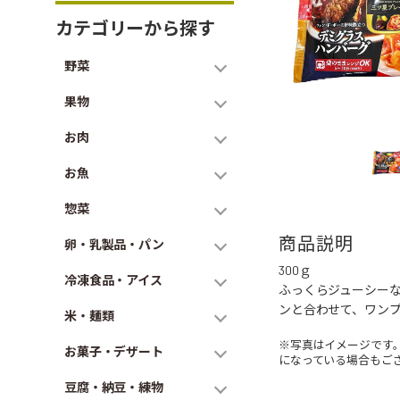
カテゴリーから探す
野菜
果物
お肉
お魚
惣菜
商品説明
卵・乳製品・パン
300ｇ
冷凍食品・アイス
ふっくらジューシー
ンと合わせて、ワン
米・麺類
※写真はイメージです
お菓子・デザート
になっている場合もご
豆腐・納豆・練物