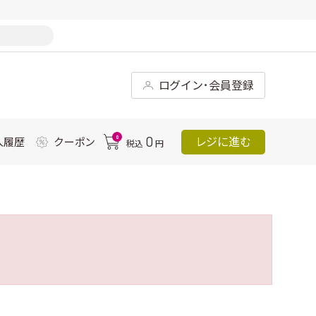
ログイン･会員登録
0
0
レジに進む
入履歴
クーポン
税込
円