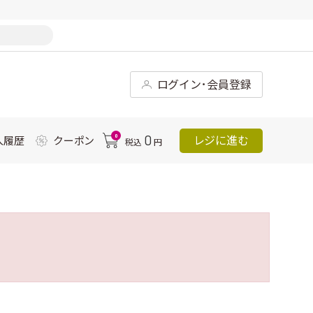
ログイン･会員登録
0
0
レジに進む
入履歴
クーポン
税込
円