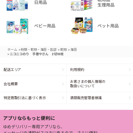
>
>
>
ホーム
粉類・乾物・海苔・缶詰
乾物
海苔
>
ニコニコのり 手巻やさん 2切16枚
配送エリア
利用規約
お客さまの個人情報の
会社概要
取扱いについて
特定商取引法に基づく表示
酒類販売管理者標識
アプリならもっと便利に
ゆめデリバリー専用アプリなら、
メッセージの通知がスマホに来るので、さらに便利。