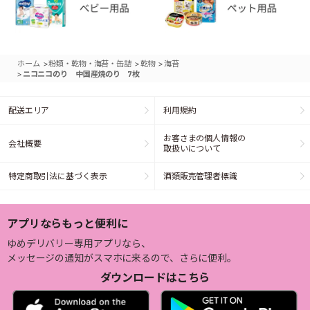
>
>
>
ホーム
粉類・乾物・海苔・缶詰
乾物
海苔
>
ニコニコのり 中国産焼のり 7枚
配送エリア
利用規約
お客さまの個人情報の
会社概要
取扱いについて
特定商取引法に基づく表示
酒類販売管理者標識
アプリならもっと便利に
ゆめデリバリー専用アプリなら、
メッセージの通知がスマホに来るので、さらに便利。
ダウンロードはこちら