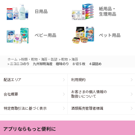
>
>
>
ホーム
粉類・乾物・海苔・缶詰
乾物
海苔
>
ニコニコのり 九州有明海産 極味のり ８切５枚 ４袋詰め
配送エリア
利用規約
お客さまの個人情報の
会社概要
取扱いについて
特定商取引法に基づく表示
酒類販売管理者標識
アプリならもっと便利に