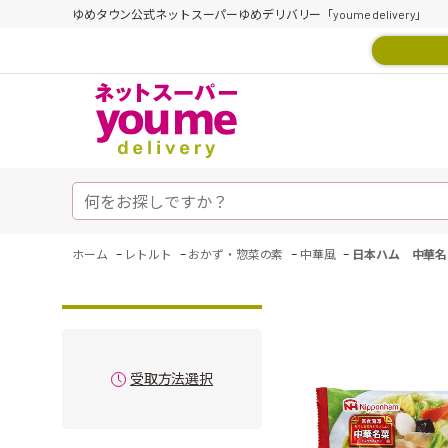
ゆめタウン公式ネットスーパーゆめデリバリー「youme delivery」
-
-
-
-
ホーム
レトルト
おかず・惣菜の素
中華風
日本ハム 中華名
受取方法選択