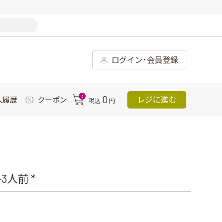
ログイン･会員登録
0
0
レジに進む
入履歴
クーポン
税込
円
人前 *