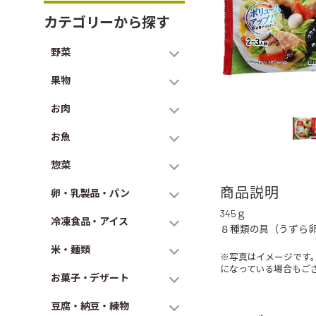
カテゴリーから探す
野菜
果物
お肉
お魚
惣菜
商品説明
卵・乳製品・パン
345ｇ
冷凍食品・アイス
８種類の具（うずら
米・麺類
※写真はイメージです
になっている場合もご
お菓子・デザート
豆腐・納豆・練物