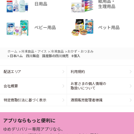
>
>
>
ホーム
冷凍食品・アイス
冷凍食品
おかず・おつまみ
>
日本ハム 四川飯店 国産豚の四川焼売 6個入
配送エリア
利用規約
お客さまの個人情報の
会社概要
取扱いについて
特定商取引法に基づく表示
酒類販売管理者標識
アプリならもっと便利に
ゆめデリバリー専用アプリなら、