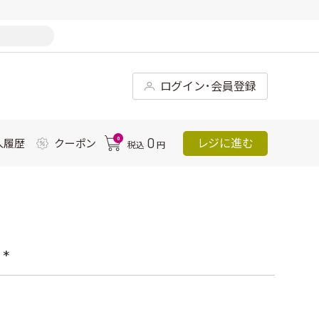
ログイン･会員登録
0
0
レジに進む
入履歴
クーポン
税込
円
*