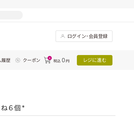
ログイン･会員登録
0
0
レジに進む
入履歴
クーポン
税込
円
ね６個 *