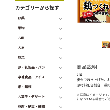
カテゴリーから探す
野菜
果物
お肉
お魚
惣菜
商品説明
卵・乳製品・パン
6個
冷凍食品・アイス
炭火で焼き上げた、
原材料配合割合 鶏肉17
米・麺類
※写真はイメージです
お菓子・デザート
になっている場合もご
豆腐・納豆・練物