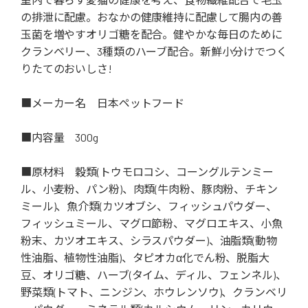
の排泄に配慮。おなかの健康維持に配慮して腸内の善
玉菌を増やすオリゴ糖を配合。健やかな毎日のために
クランベリー、3種類のハーブ配合。新鮮小分けでつく
りたてのおいしさ!
■メーカー名 日本ペットフード
■内容量 300g
■原材料 穀類(トウモロコシ、コーングルテンミー
ル、小麦粉、パン粉)、肉類(牛肉粉、豚肉粉、チキン
ミール)、魚介類(カツオブシ、フィッシュパウダー、
フィッシュミール、マグロ節粉、マグロエキス、小魚
粉末、カツオエキス、シラスパウダー)、油脂類(動物
性油脂、植物性油脂)、タピオカα化でん粉、脱脂大
豆、オリゴ糖、ハーブ(タイム、ディル、フェンネル)、
野菜類(トマト、ニンジン、ホウレンソウ)、クランベリ