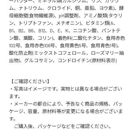
ーパウダー、ミネラル類(カルシウム、リン、カリウ
ム、ナトリウム、クロライド、銅、亜鉛、ヨウ素)、酵
母細胞壁(食物繊維源)、pH調整剤、アミノ酸類(タウリ
ン、トリプトファン、メチオニン)、ビタミン類(A、
B1、B2、B6、B12、D、E、K、ニコチン酸、パントテ
ン酸、葉酸、コリン)、着色料(二酸化チタン、食用赤色
102号、食用赤色106号、食用黄色5号、食用青色1号)、
酸化防止剤(ミックストコフェロール、ローズマリー抽
出物)、グルコサミン、コンドロイチン(原材料表示)
【ご確認ください】
・写真はイメージです。実物とは異なる場合がござい
ます。
・メーカーの都合により、予告なく商品の規格、パッ
ケージ、容量、原材料等が変更になる場合がございま
す。
ご購入後、パッケージなどをご確認ください。