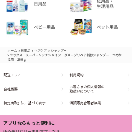
>
>
>
ホーム
日用品
ヘアケア
シャンプー
>
ラックス スーパーリッチシャイン ダメージリペア補修シャンプー つめか
え用 280ｇ
配送エリア
利用規約
お客さまの個人情報の
会社概要
取扱いについて
特定商取引法に基づく表示
酒類販売管理者標識
アプリならもっと便利に
ゆめデリバリー専用アプリなら、