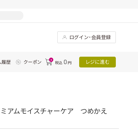
ログイン･会員登録
0
0
レジに進む
入履歴
クーポン
税込
円
レミアムモイスチャーケア つめかえ