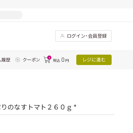
ログイン･会員登録
0
0
レジに進む
入履歴
クーポン
税込
円
りのなすトマト２６０ｇ *