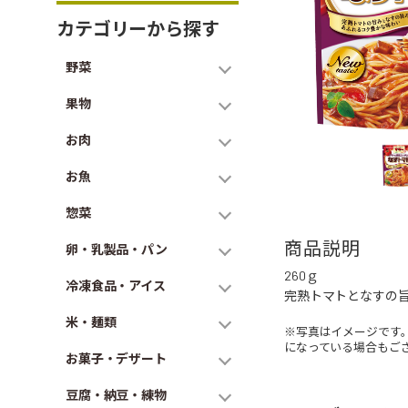
カテゴリーから探す
野菜
果物
お肉
お魚
惣菜
商品説明
卵・乳製品・パン
260ｇ
冷凍食品・アイス
完熟トマトとなすの
米・麺類
※写真はイメージです
になっている場合もご
お菓子・デザート
豆腐・納豆・練物