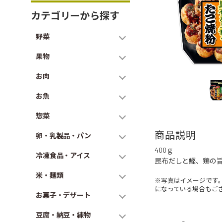
カテゴリーから探す
野菜
果物
お肉
お魚
惣菜
商品説明
卵・乳製品・パン
400ｇ
冷凍食品・アイス
昆布だしと鰹、鶏の
米・麺類
※写真はイメージです
になっている場合もご
お菓子・デザート
豆腐・納豆・練物