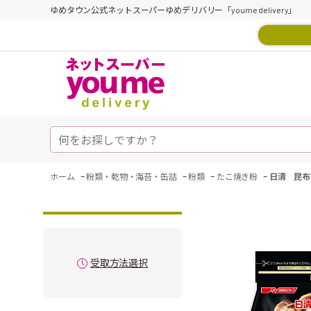
ゆめタウン公式ネットスーパーゆめデリバリー「youme delivery」
-
-
-
-
ホーム
粉類・乾物・海苔・缶詰
粉類
たこ焼き粉
日清 昆布
受取方法選択