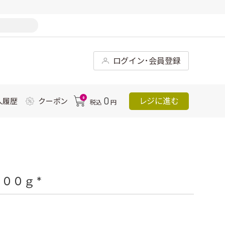
ログイン･会員登録
0
0
レジに進む
入履歴
クーポン
税込
円
００ｇ *