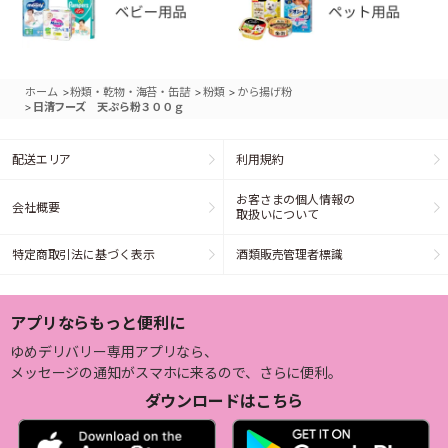
>
>
>
ホーム
粉類・乾物・海苔・缶詰
粉類
から揚げ粉
>
日清フーズ 天ぷら粉３００ｇ
配送エリア
利用規約
お客さまの個人情報の
会社概要
取扱いについて
特定商取引法に基づく表示
酒類販売管理者標識
アプリならもっと便利に
ゆめデリバリー専用アプリなら、
メッセージの通知がスマホに来るので、さらに便利。
ダウンロードはこちら