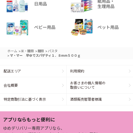
>
>
>
ホーム
米・麺類
麺類
パスタ
>
マ・マー 早ゆでスパゲティ１．８ｍｍ５００ｇ
配送エリア
利用規約
お客さまの個人情報の
会社概要
取扱いについて
特定商取引法に基づく表示
酒類販売管理者標識
アプリならもっと便利に
ゆめデリバリー専用アプリなら、