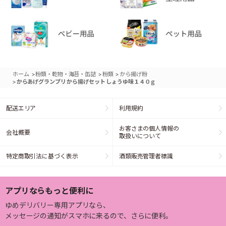
>
>
>
ホーム
粉類・乾物・海苔・缶詰
粉類
から揚げ粉
>
からあげグランプリ から揚げセット しょうゆ味１４０ｇ
配送エリア
利用規約
お客さまの個人情報の
会社概要
取扱いについて
特定商取引法に基づく表示
酒類販売管理者標識
アプリならもっと便利に
ゆめデリバリー専用アプリなら、
メッセージの通知がスマホに来るので、さらに便利。